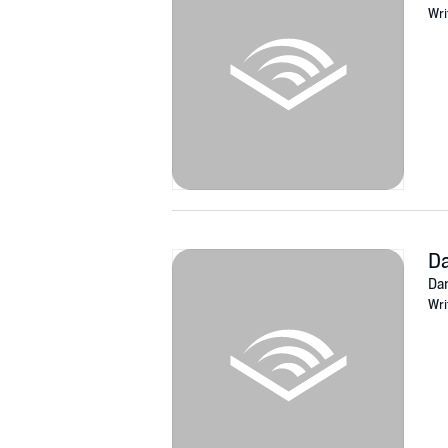
Wri
©2018 Ulli Schwan (P)2019 Hörbuchmanufak
Da
Dam
Wri