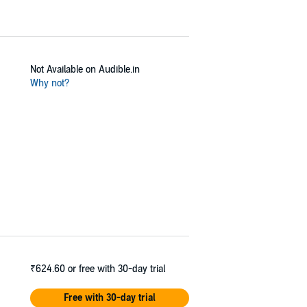
Not Available on Audible.in
Why not?
₹624.60
or free with 30-day trial
Free with 30-day trial