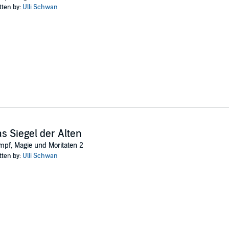
tten by:
Ulli Schwan
tur Berlin
s Siegel der Alten
pf, Magie und Moritaten 2
tten by:
Ulli Schwan