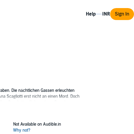
Help
Sign In
aben. Die nächtlichen Gassen erleuchten
 Scagliotti erst nicht an einen Mord. Doch
na Scagliotti will die wahren Gründe
ie in das Kölner Rotlichtmilieu und zu
Not Available on Audible.in
, Magie und Moritaten: ein magischer
Why not?