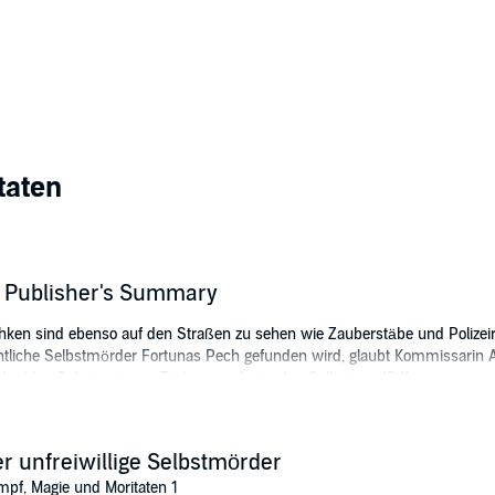
taten
r Publisher's Summary
ken sind ebenso auf den Straßen zu sehen wie Zauberstäbe und Polizeir
tliche Selbstmörder Fortunas Pech gefunden wird, glaubt Kommissarin Ana
t dunklen Geheimnissen. Trieben sie ihn in den Selbstmord? Kommissarin A
ie von ihrem neuen Assistenten Felix Ruprecht. Ihre Ermittlungen führen s
r unfreiwillige Selbstmörder
her - bis sie zu einem tödlichen Magier-Duell gefordert werden. Dampf
pf, Magie und Moritaten 1