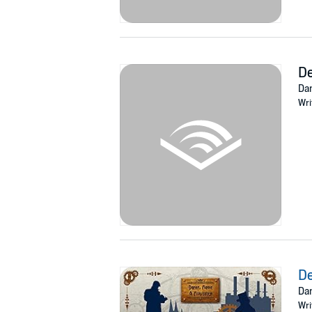
De
Dam
Wri
De
Dam
Wri