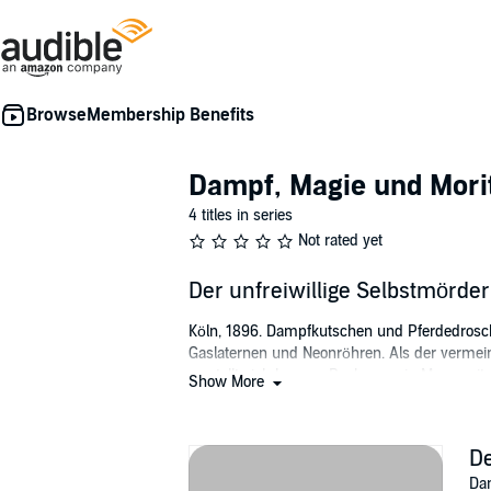
Membership Benefits
Dampf, Magie und Mori
4 titles in series
Not rated yet
Der unfreiwillige Selbstmörde
Köln, 1896. Dampfkutschen und Pferdedrosch
Gaslaternen und Neonröhren. Als der vermein
es stellt sich heraus: Pech war ein Mann mi
Show More
aufdecken. Tatkräftige Unterstützung erhält s
illegalen Alchimären-Kämpfen.
De
Gemeinsam kommen sie der Wahrheit immer nä
Steampunk-Krimi im Köln der Kaiserzeit!
Dam