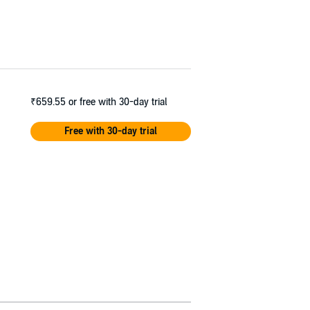
₹659.55
or free with 30-day trial
Free with 30-day trial