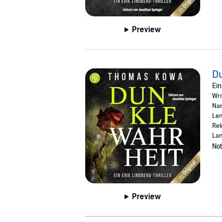
Preview
Du
Ein
Wri
Nar
Len
Rel
La
Not
Preview