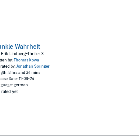
nkle Wahrheit
 Erik Lindberg-Thriller 3
tten by:
Thomas Kowa
rated by:
Jonathan Springer
gth: 8 hrs and 34 mins
ease Date: 11-06-24
nguage: german
 rated yet