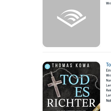
Wri
©2016 dp Verlag (P)2024 dp audiobooks
To
Ein
Wri
Nar
Len
Rel
La
Not