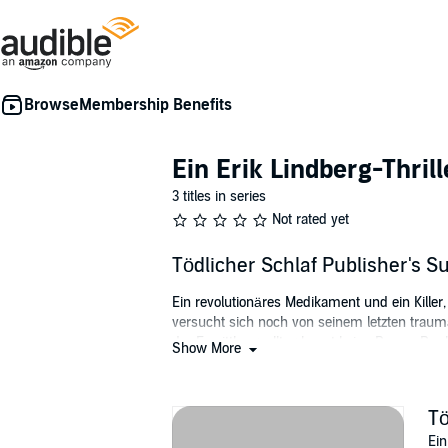
Membership Benefits
Ein Erik Lindberg-Thrill
3 titles in series
Not rated yet
Tödlicher Schlaf Publisher's
Ein revolutionäres Medikament und ein Killer,
versucht sich noch von seinem letzten trauma
der Ermittlungsalltag kennt keine Pause. D
Show More
Unternehmen vor allem für das revolutionäre
Ablenkung vertieft Lindberg sich in die Ermit
dass die Verwicklungen weit tiefer reichen 
Tö
anderen Ausweg mehr sieht: Er muss das Medi
Ein
erschienenen Titels Seelenschlaf.