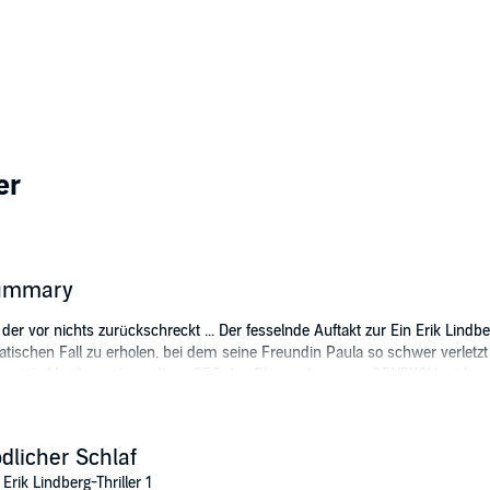
er
 Summary
 der vor nichts zurückschreckt ... Der fesselnde Auftakt zur Ein Erik Lindb
tischen Fall zu erholen, bei dem seine Freundin Paula so schwer verletzt
er brutale Mord am ehemaligen CEO des Pharmakonzerns GENEKOV wirft zu 
, aber umstrittene Schlafmedikament "Remexan", das den Schlafbedarf au
tlungen. Zunächst führen die Spuren zu militanten Tierschützern, doch als 
als angenommen. Der Druck im privaten als auch im beruflichen Umfeld wi
dlicher Schlaf
kament selbst nehmen, um den Täter noch rechtzeitig zu stoppen ... Die
 Erik Lindberg-Thriller 1