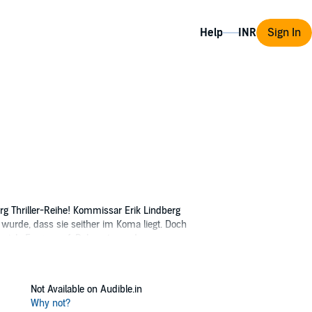
Help
Sign In
erg Thriller-Reihe! Kommissar Erik Lindberg
 wurde, dass sie seither im Koma liegt. Doch
viele Fragen auf. Bekannt war das
f eine Stunde verkürzt. Auf der Suche nach
eine weitere Leiche auftaucht, wird deutlich,
rd immer stärker, sodass Lindberg keinen
Not Available on Audible.in
s ist eine Neuausgabe des bereits
Why not?