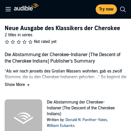
Try now
Neue Ausgabe des Klassikers der Cherokee
2 titles in series
Not rated yet
Die Abstammung der Cherokee-Indianer [The Descent of
the Cherokee Indians] Publisher's Summary
“Als wir noch jenseits des Großen Wassers wohnten, gab es zwölf
Stämme, die zu den Cherokee-Indianern gehörten ...“ So beginnt die
traditionelle Geschichte des Stammes, die zum Fest des Großen
Show More
Mondes, dem Neujahrsfest, rezitiert und den jungen Cherokee bei
Zusammenkünften gelehrt wurde. Sie wurde von Cornsilk alias
William Eubanks, einem Zeitungsschreiber im Indian Territory, 1896
Die Abstammung der Cherokee-
aufgezeichnet, basierend auf der ursprünglichen Erzählung in der
Indianer [The Descent of the Cherokee
Sprache der Cherokee, wie sie George Sahkiyah „Soggy“ Sanders,
Indians]
ebenfalls Mitglied in der Keetoowah Society, der wenig Englisch
Written by:
Donald N. Panther-Yates
,
sprach, ihm erzählte. Die kryptische und schwer auffindbare
William Eubanks
Geschichte ist jetzt wieder im Druck erhältlich und wurde von der