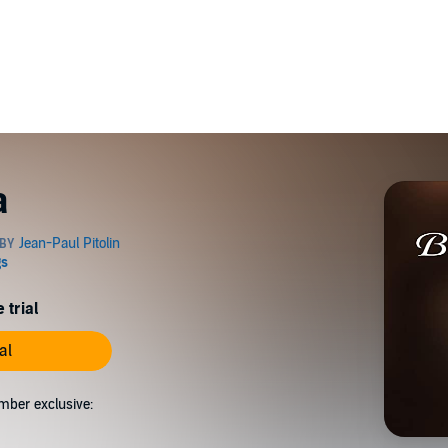
a
 trial
al
mber exclusive: