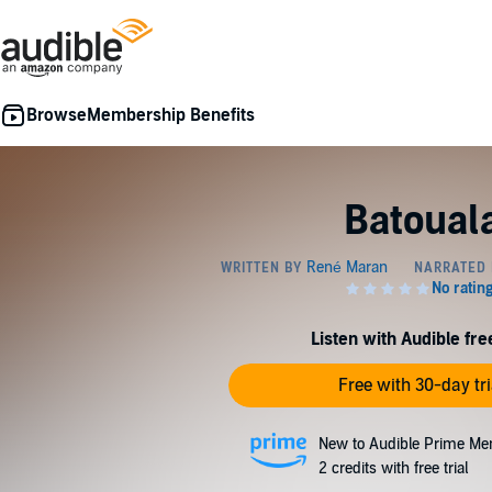
Membership Benefits
Batoual
Listen with Audible free
Free with 30-day tri
New to Audible Prime Me
2 credits with free trial