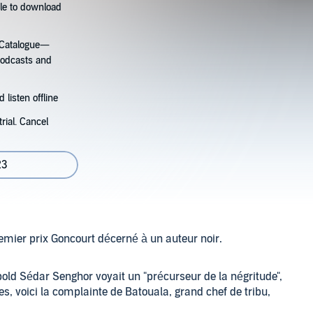
tle to download
s Catalogue—
podcasts and
 listen offline
rial. Cancel
23
remier prix Goncourt décerné à un auteur noir.
old Sédar Senghor voyait un "précurseur de la négritude",
es, voici la complainte de Batouala, grand chef de tribu,