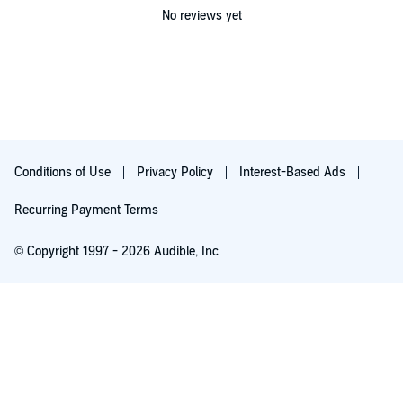
No reviews yet
Conditions of Use
Privacy Policy
Interest-Based Ads
Recurring Payment Terms
© Copyright 1997 - 2026 Audible, Inc
Free with 30-day trial
₹199.00 per month after 30-day trial. Cancel anytime.