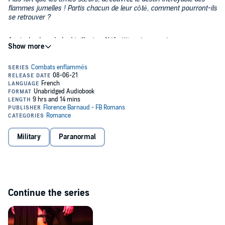
flammes jumelles ! Partis chacun de leur côté, comment pourront-ils
se retrouver ?
Après le choc de la désillusion, Néfertiti part assouvir sa vengeance.
Elle se persuade d'être prête et comblée à l'idée de concrétiser
enfin son destin en éliminant l'assassin de ses parents. Le reste n'a
plus aucune importance.
Pendant ce temps, Théo s'enfonce dans ses problèmes conjugaux
au point de s'éloigner de sa guerrière. Le chemin à parcourir est
chaotique et les retrouvailles incertaines.
Entre amour, vengeance et honneur, que leur réserve leur âme ? Et
Military
Paranormal
l'univers ?
Découvrez la fin des aventures de notre duo de choc.
©2021 FB Romans (P)2021 FB Romans
Continue the series