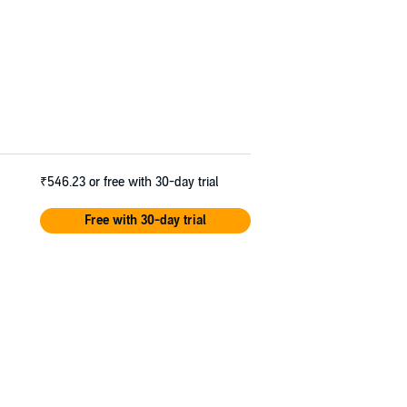
₹546.23
or free with 30-day trial
Free with 30-day trial