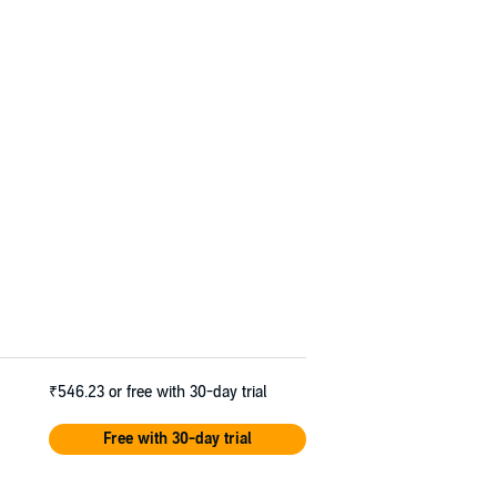
₹546.23
or free with 30-day trial
Free with 30-day trial