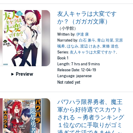
友人キャラは大変です
か？（ガガガ文庫）
（小学館）
Written by:
伊達 康
Narrated by:
白石 兼斗
,
青山 玲菜
,
宮原
颯希
,
ほなみ
,
渡辺 けあき
,
東條 達也
Series:
友人キャラは大変ですか？
,
Book 1
Length: 7 hrs and 9 mins
Release Date: 12-04-19
Preview
Language: japanese
Not rated yet
パワハラ限界勇者、魔王
軍から好待遇でスカウト
される ～勇者ランキング
１位なのに手取りがゴミ