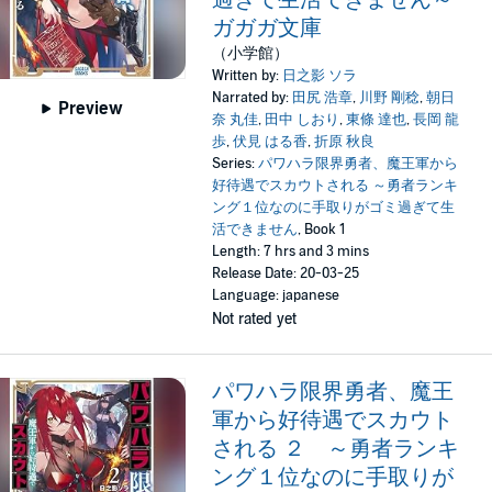
過ぎて生活できません～
ガガガ文庫
（小学館）
Written by:
日之影 ソラ
Narrated by:
田尻 浩章
,
川野 剛稔
,
朝日
Preview
奈 丸佳
,
田中 しおり
,
東條 達也
,
長岡 龍
歩
,
伏見 はる香
,
折原 秋良
Series:
パワハラ限界勇者、魔王軍から
好待遇でスカウトされる ～勇者ランキ
ング１位なのに手取りがゴミ過ぎて生
活できません
, Book 1
Length: 7 hrs and 3 mins
Release Date: 20-03-25
Language: japanese
Not rated yet
パワハラ限界勇者、魔王
軍から好待遇でスカウト
される ２ ～勇者ランキ
ング１位なのに手取りが