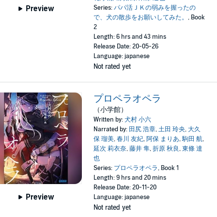
Series:
パパ活ＪＫの弱みを握ったの
Preview
で、犬の散歩をお願いしてみた。
, Book
2
Length: 6 hrs and 43 mins
Release Date: 20-05-26
Language: japanese
Not rated yet
プロペラオペラ
（小学館）
Written by:
犬村 小六
Narrated by:
田尻 浩章
,
土田 玲央
,
大久
保 瑠美
,
春川 友紀
,
阿保 まりあ
,
駒田 航
,
延次 莉衣奈
,
藤井 隼
,
折原 秋良
,
東條 達
也
Series:
プロペラオペラ
, Book 1
Length: 9 hrs and 20 mins
Release Date: 20-11-20
Preview
Language: japanese
Not rated yet