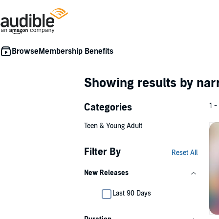
Membership Benefits
Showing results by nar
Categories
1 -
Teen & Young Adult
Filter By
Reset All
New Releases
Last 90 Days