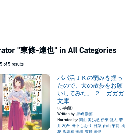
rator
"東條-達也"
in All Categories
 5 of 5 results
パパ活ＪＫの弱みを握っ
たので、犬の散歩をお願
いしてみた。 ２ ガガガ
文庫
(小学館)
Written by:
持崎 湯葉
Narrated by:
関山 美沙紀
,
伊東 健人
,
若
井 友希
,
田中 しおり
,
日菜
,
内山 茉莉
,
成
花
,
與那覇 拓樹
,
東條 達也