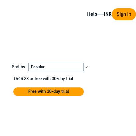
Help
Sign In
Sort by
₹546.23
or free with 30-day trial
Free with 30-day trial