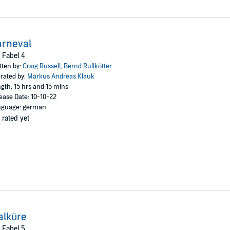
arneval
 Fabel 4
tten by:
Craig Russell
,
Bernd Rullkötter
rated by:
Markus Andreas Klauk
gth: 15 hrs and 15 mins
ease Date: 10-10-22
nguage: german
 rated yet
alküre
 Fabel 5