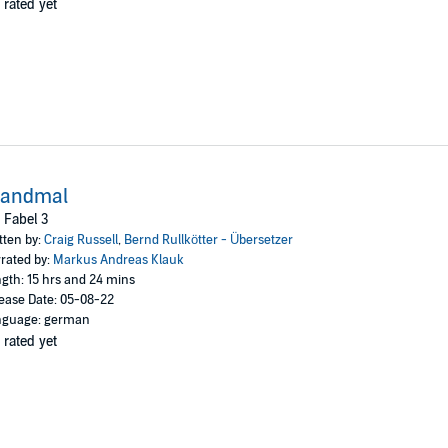
 rated yet
randmal
 Fabel 3
tten by:
Craig Russell
,
Bernd Rullkötter - Übersetzer
rated by:
Markus Andreas Klauk
gth: 15 hrs and 24 mins
ease Date: 05-08-22
nguage: german
 rated yet