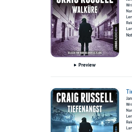
Wri
Nar
Len
Rel
La
Not
Preview
Ti
Jan
Wri
Nar
Len
Rel
La