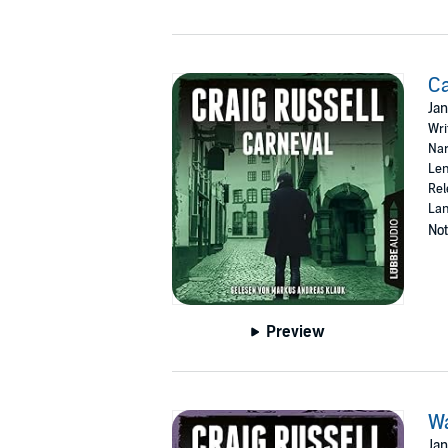
C
Jan
Wri
Nar
Len
Rel
La
Not
Preview
W
Jan