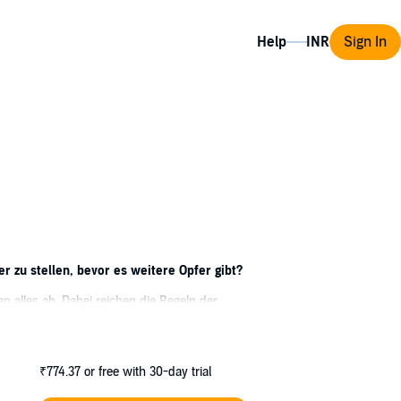
Help
Sign In
 zu stellen, bevor es weitere Opfer gibt?
 alles ab. Dabei reichen die Regeln der
uch ungewöhnliche Wege beschreiten, was
deres Mal versucht er, einen Killer
₹774.37
or free with 30-day trial
r sich nicht nur an den Abgrund der