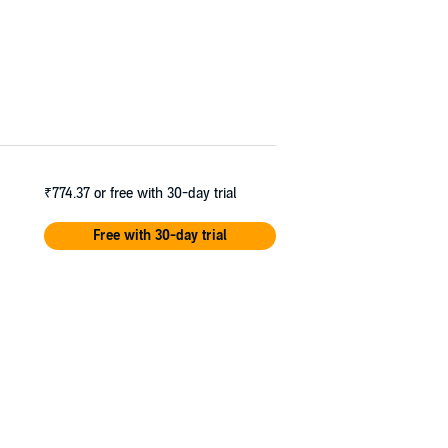
₹774.37
or free with 30-day trial
Free with 30-day trial