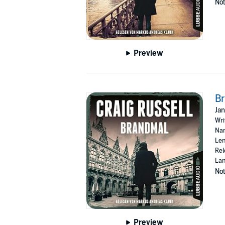
Not
Preview
B
Jan
Wri
Nar
Len
Rel
La
Not
Preview