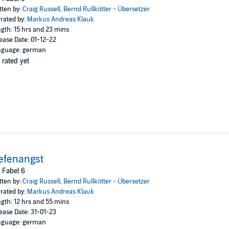
tten by:
Craig Russell
,
Bernd Rullkötter - Übersetzer
rated by:
Markus Andreas Klauk
gth: 15 hrs and 23 mins
ease Date: 01-12-22
nguage: german
 rated yet
efenangst
 Fabel 6
tten by:
Craig Russell
,
Bernd Rullkötter - Übersetzer
rated by:
Markus Andreas Klauk
gth: 12 hrs and 55 mins
ease Date: 31-01-23
nguage: german