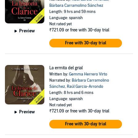
Bárbara Carramolino Sánchez
Length: 9 hrs and 59 mins
Language: spanish
Not rated yet
₹721.09
or free with 30-day trial
Preview
Free with 30-day trial
La ermita del grial
Written by:
Gemma Herrero Virto
Narrated by:
Bárbara Carramolino
Sánchez
,
Raúl Garcia-Arrondo
Length: 8 hrs and 6 mins
Language: spanish
Not rated yet
₹721.09
or free with 30-day trial
Preview
Free with 30-day trial