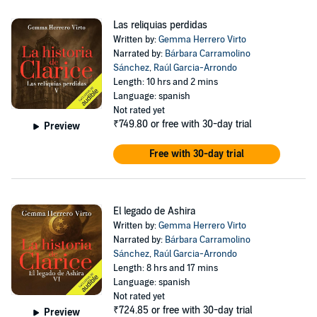
Las reliquias perdidas
Written by:
Gemma Herrero Virto
Narrated by:
Bárbara Carramolino
Sánchez
,
Raúl Garcia-Arrondo
Length: 10 hrs and 2 mins
Language: spanish
Not rated yet
₹749.80
or free with 30-day trial
Preview
Free with 30-day trial
El legado de Ashira
Written by:
Gemma Herrero Virto
Narrated by:
Bárbara Carramolino
Sánchez
,
Raúl Garcia-Arrondo
Length: 8 hrs and 17 mins
Language: spanish
Not rated yet
₹724.85
or free with 30-day trial
Preview