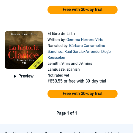
Free with 30-day trial
El libro de Lilith
Written by:
Gemma Herrero Virto
Narrated by:
Bárbara Carramolino
Sánchez
,
Raúl Garcia-Arrondo
,
Diego
Rousselon
Length: 9 hrs and 59 mins
Language: spanish
Not rated yet
Preview
₹659.55
or free with 30-day trial
Free with 30-day trial
Page 1 of 1