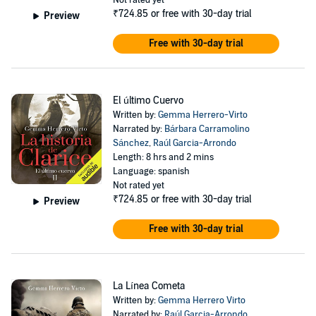
Not rated yet
Clarice Cooper, una bruja con el don de comunicarse con los
₹724.85
or free with 30-day trial
Preview
muertos, es reclutada contra su voluntad por Alfred Mitchell, un
teniente del MI6 británico al que se le ha encomendado una misión:
Free with 30-day trial
fundar un grupo de gente con capacidades psíquicas
extraordinarias capaz de enfrentarse a la todopoderosa Ahnenerbe.
Esta es la historia de un grupo de hombres y mujeres que lucharon
El último Cuervo
entre las sombras para combatir la oscuridad.
Written by:
Gemma Herrero-Virto
Esta es la historia de la División OpenMind.
Narrated by:
Bárbara Carramolino
Sánchez
,
Raúl Garcia-Arrondo
©2022 Gemma Herrero Virto (P)2023 Audible Studios
Length: 8 hrs and 2 mins
Language: spanish
Not rated yet
₹724.85
or free with 30-day trial
Preview
Free with 30-day trial
La Línea Cometa
Written by:
Gemma Herrero Virto
Narrated by:
Raúl Garcia-Arrondo
,