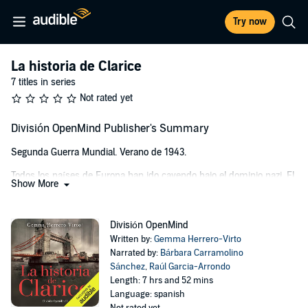
Try now
La historia de Clarice
7 titles in series
Not rated yet
División OpenMind Publisher's Summary
Segunda Guerra Mundial. Verano de 1943.
Todos los países de Europa han ido cayendo bajo el dominio nazi. El
Show More
viejo continente, reducido a escombros, se ha convertido en un
animal herido que agoniza víctima de los bombardeos y el fuego de
artillería.
División OpenMind
Written by:
Gemma Herrero-Virto
Aunque la derrota de los aliados parece inevitable, aún quedan
Narrated by:
Bárbara Carramolino
valientes que resisten sin saber que les acecha una amenaza aún
Sánchez
,
Raúl Garcia-Arrondo
mayor: La Ahnenerbe, una organización ocultista nazi que trata de
Length: 7 hrs and 52 mins
ayudar a Hitler a ganar la guerra a través de la magia negra y el uso
Language: spanish
de milenarios objetos de poder.