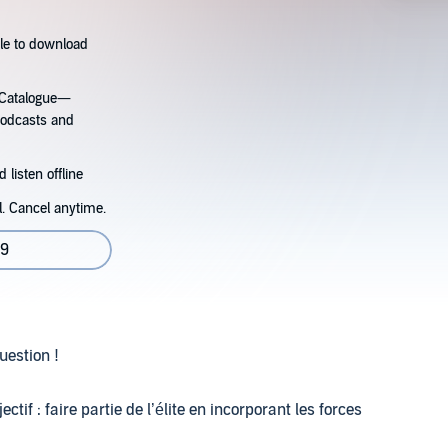
tle to download
s Catalogue—
podcasts and
 listen offline
l. Cancel anytime.
09
uestion !
ectif : faire partie de l’élite en incorporant les forces