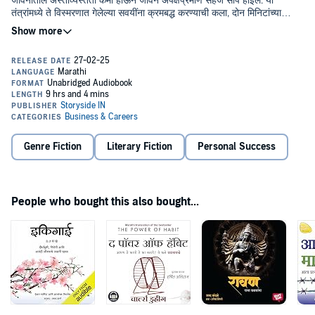
जीवनातील अस्ताव्यस्तता कमी होऊन जीवन अपेक्षेप्रमाणे सहज सोपं होईल. या
तंत्रांमध्ये ते विस्मरणात गेलेल्या सवयींना क्रमबद्ध करण्याची कला, दोन मिनिटांच्या
नियमाची ताकद आणि गोल्डीलॉक्स झोनमध्ये प्रवेश करण्याचे तंत्र यांचा उल्लेख
करतात. हे छोटे बदल तुमचं करिअर, नातेसंबंध आणि जीवन यांत परिवर्तन घडवतील.
तुम्ही तुमचा दिवस आणि जीवन कसे व्यतीत करता, याविषयीचा तुमचा दृष्टिकोन बदलणारं
असं हे पुस्तक आहे.©2021 Storyside IN (P)2021 Storyside IN
Genre Fiction
Literary Fiction
Personal Success
People who bought this also bought...